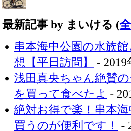
最新記事 by まいける
(
串本海中公園の水族館
想【平日訪問】
- 201
浅田真央ちゃん絶賛の
を買って食べたよ
- 2
絶対お得で楽！串本海
買うのが便利です！
-