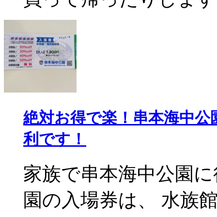
絶対お得で楽！串本海中公
利です！
家族で串本海中公園に
園の入場券は、 水族館と