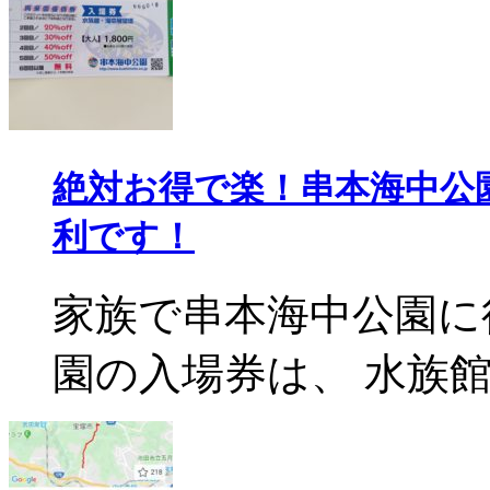
絶対お得で楽！串本海中公
利です！
家族で串本海中公園に
園の入場券は、 水族館と