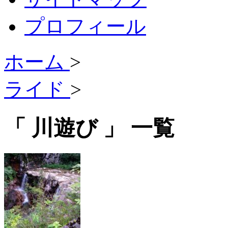
プロフィール
ホーム
>
ライド
>
「 川遊び 」 一覧