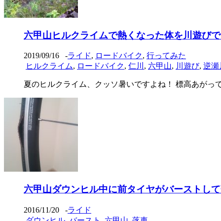
六甲山ヒルクライムで熱くなった体を川遊びで
2019/09/16
-
ライド
,
ロードバイク
,
行ってみた
ヒルクライム
,
ロードバイク
,
仁川
,
六甲山
,
川遊び
,
逆瀬
夏のヒルクライム、クッソ暑いですよね！ 標高あがって気
六甲山ダウンヒル中に前タイヤがバーストして
2016/11/20
-
ライド
ダウンヒル
,
バースト
,
六甲山
,
落車