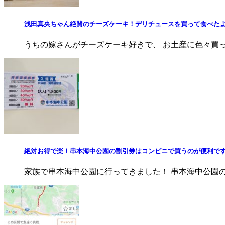
浅田真央ちゃん絶賛のチーズケーキ！デリチュースを買って食べた
うちの嫁さんがチーズケーキ好きで、 お土産に色々買って
絶対お得で楽！串本海中公園の割引券はコンビニで買うのが便利で
家族で串本海中公園に行ってきました！ 串本海中公園の入