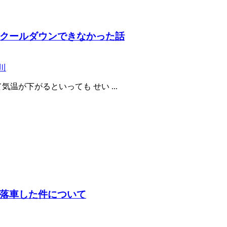
クールダウンできなかった話
川
温が下がるといっても せい ...
落車した件について