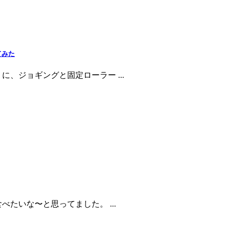
てみた
、ジョギングと固定ローラー ...
たいな〜と思ってました。 ...