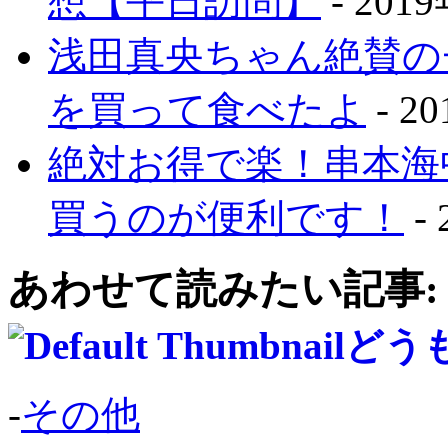
想【平日訪問】
- 201
浅田真央ちゃん絶賛の
を買って食べたよ
- 2
絶対お得で楽！串本海
買うのが便利です！
-
あわせて読みたい記事:
どう
-
その他