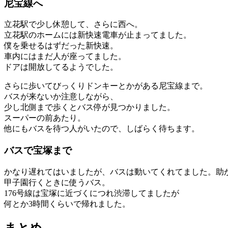
尼宝線へ
立花駅で少し休憩して、さらに西へ。
立花駅のホームには新快速電車が止まってました。
僕を乗せるはずだった新快速。
車内にはまだ人が座ってました。
ドアは開放してるようでした。
さらに歩いてびっくりドンキーとかがある尼宝線まで。
バスが来ないか注意しながら、
少し北側まで歩くとバス停が見つかりました。
スーパーの前あたり。
他にもバスを待つ人がいたので、しばらく待ちます。
バスで宝塚まで
かなり遅れてはいましたが、バスは動いてくれてました。助
甲子園行くときに使うバス。
176号線は宝塚に近づくにつれ渋滞してましたが
何とか3時間くらいで帰れました。
まとめ