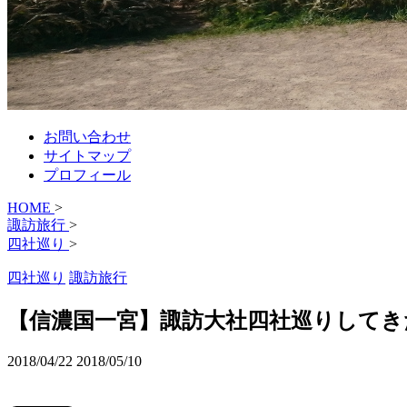
お問い合わせ
サイトマップ
プロフィール
HOME
>
諏訪旅行
>
四社巡り
>
四社巡り
諏訪旅行
【信濃国一宮】諏訪大社四社巡りしてき
2018/04/22
2018/05/10