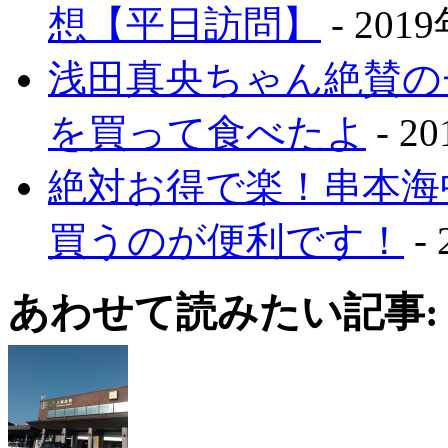
想【平日訪問】
- 201
浅田真央ちゃん絶賛の
を買って食べたよ
- 2
絶対お得で楽！串本海
買うのが便利です！
-
あわせて読みたい記事: