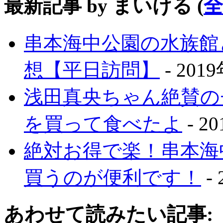
最新記事 by まいける
(
串本海中公園の水族館
想【平日訪問】
- 201
浅田真央ちゃん絶賛の
を買って食べたよ
- 2
絶対お得で楽！串本海
買うのが便利です！
-
あわせて読みたい記事: