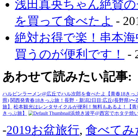
浅田真央ちゃん絶賛の
を買って食べたよ
- 2
絶対お得で楽！串本海
買うのが便利です！
-
あわせて読みたい記事:
ハルピンラーメン@広丘でハル次郎を食べたよ【青春18きっ
県)
関西発青春18きっぷ旅！長野・新潟2日目:広丘(長野県)〜石
旅】
松本観光はレンタサイクルが便利！無料もあるよ！【青春
きっぷ旅】
浜焼き波平@西宮でホタテ焼
-
2019お盆旅行
,
食べてみ