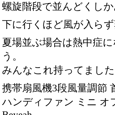
螺旋階段で並んどくしか
下に行くほど風が入らず
夏場並ぶ場合は熱中症に
う。
みんなこれ持ってました
携帯扇風機3段風量調節 首
ハンディファン ミニ オ
Beyeah