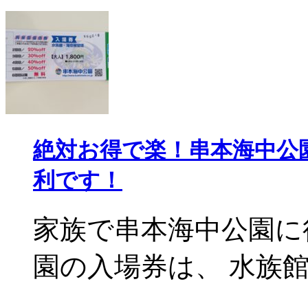
絶対お得で楽！串本海中公
利です！
家族で串本海中公園に
園の入場券は、 水族館と