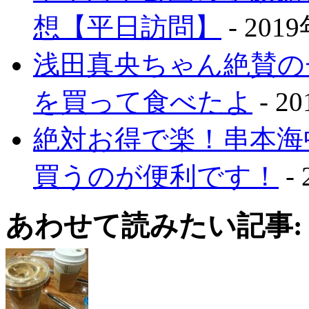
想【平日訪問】
- 201
浅田真央ちゃん絶賛の
を買って食べたよ
- 2
絶対お得で楽！串本海
買うのが便利です！
-
あわせて読みたい記事: