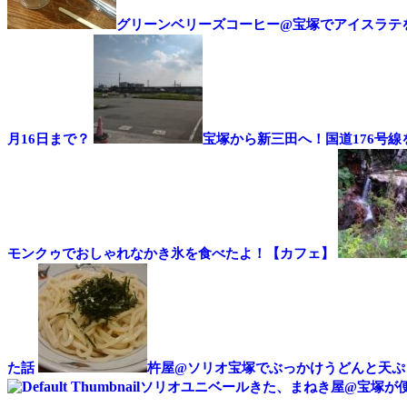
グリーンベリーズコーヒー@宝塚でアイスラテ
月16日まで？
宝塚から新三田へ！国道176号
モンクゥでおしゃれなかき氷を食べたよ！【カフェ】
た話
杵屋@ソリオ宝塚でぶっかけうどんと天ぷ
ソリオユニベールきた、まねき屋@宝塚が