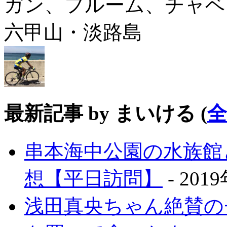
ガン、フルーム、チャベ
六甲山・淡路島
最新記事 by まいける
(
串本海中公園の水族館
想【平日訪問】
- 201
浅田真央ちゃん絶賛の