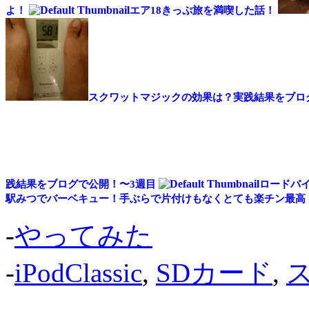
よ！
エア18きっぷ旅を満喫した話！
スクワットマジックの効果は？実践結果をブロ
践結果をブログで公開！〜3週目
ロードバ
駅みつでバーベキュー！手ぶらで片付けもなくとても楽チン最高
-
やってみた
-
iPodClassic
,
SDカード
,