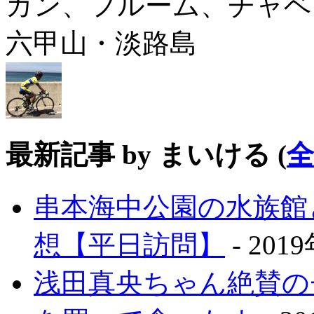
ガン、フルーム、チャベ
六甲山・淡路島
最新記事 by まいける
(
串本海中公園の水族館
想【平日訪問】
- 201
浅田真央ちゃん絶賛の